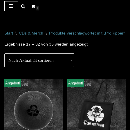
0
Zum
Inhalt
springen
Start
\
CDs & Merch
\
Produkte verschlagwortet mit „ProRipper“
\
Ergebnisse 17 – 32 von 35 werden angezeigt
Angebot!
Angebot!