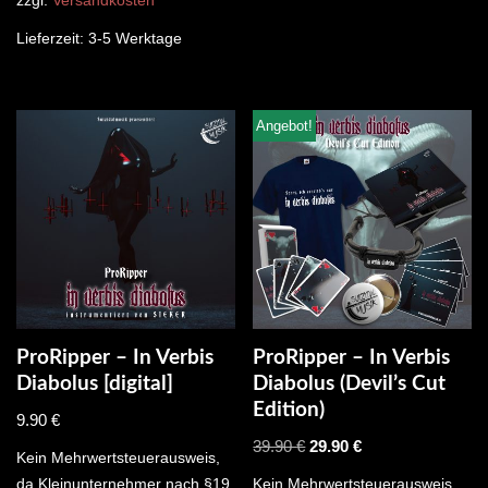
zzgl.
Versandkosten
Lieferzeit:
3-5 Werktage
Angebot!
ProRipper – In Verbis
ProRipper – In Verbis
Diabolus [digital]
Diabolus (Devil’s Cut
Edition)
9.90
€
39.90
€
29.90
€
Kein Mehrwertsteuerausweis,
da Kleinunternehmer nach §19
Kein Mehrwertsteuerausweis,