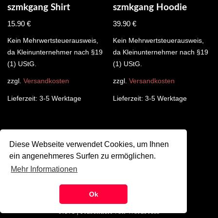
szmkgang Shirt
szmkgang Hoodie
15.90
€
39.90
€
Kein Mehrwertsteuerausweis,
Kein Mehrwertsteuerausweis,
da Kleinunternehmer nach §19
da Kleinunternehmer nach §19
(1) UStG.
(1) UStG.
zzgl.
Versandkosten
zzgl.
Versandkosten
Lieferzeit:
3-5 Werktage
Lieferzeit:
3-5 Werktage
Diese Webseite verwendet Cookies, um Ihnen
←
1
2
3
→
ein angenehmeres Surfen zu ermöglichen.
Mehr Informationen
©
SZMK 2024
Ok
Neve
| Präsentiert von
WordPress