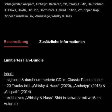
Schlagwörter:
Antipath
,
Archetyp
,
Battlerap
,
CD
,
CrAzy
,
D-Mic
,
Deutschrap
,
DJ BloxX
,
DoktR
,
HipHop
,
Horrorcore
,
Limited Edition
,
ProRipper
,
Rap
,
Ripper
,
Suizidalmusik
,
Vernissage
,
Whisky & Hass
Beschreibung
Zusätzliche Informationen
Limitiertes Fan-Bundle
Inhalt:
– signierte & durchnummerierte CD im Classic-Pappschuber
– 20 Tracks inkl. „Whisky & Hass“ (2020), „Archetyp“ (2015) &
„Antipath“ (2014)
– exklusives „Whisky & Hass“-Shirt in schwarz mit weißem
Aufdruck