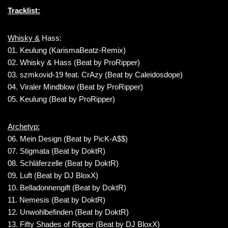
Tracklist:
Whisky &
Hass:
01. Keulung (KarismaBeatz-Remix)
02. Whisky & Hass (Beat by ProRipper)
03. szmkovid-19 feat. CrAzy (Beat by Caleidosdope)
04. Viraler Mindblow (Beat by ProRipper)
05. Keulung (Beat by ProRipper)
Archetyp:
06. Mein Design (Beat by PicK-A$$)
07. Stigmata (Beat by DoktR)
08. Schläferzelle (Beat by DoktR)
09. Luft (Beat by DJ BloxX)
10. Belladonnengift (Beat by DoktR)
11. Nemesis (Beat by DoktR)
12. Unwohlbefinden (Beat by DoktR)
13. Fifty Shades of Ripper (Beat by DJ BloxX)