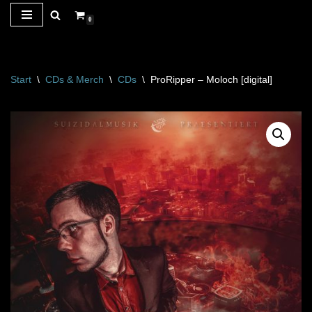
0
Zum
Inhalt
springen
Start
\
CDs & Merch
\
CDs
\
ProRipper – Moloch [digital]