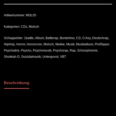
Artikelnummer:
MOL05
Kategorien:
CDs
,
Moloch
Schlagwörter:
1battle
,
Album
,
Battlerap
,
Borderline
,
CD
,
CrAzy
,
Deutschrap
,
HipHop
,
Horror
,
Horrorcore
,
Moloch
,
Mukke
,
Musik
,
Musikalbum
,
ProRipper
,
Psychiatrie
,
Psycho
,
Psychomusik
,
Psychorap
,
Rap
,
Schizophrenie
,
Shokkah-D
,
Suizidalmusik
,
Untergrund
,
VBT
Beschreibung