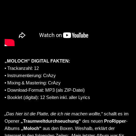
„MOLOCH“ DIGITAL FAKTEN:
• Trackanzahl: 12
• Instrumentierung: CrAzy
• Mixing & Mastering: CrAzy
• Download-Format: MP3 (als ZIP-Datei)
• Booklet (digital): 12 Seiten inkl. aller Lyrics
„Das hier ist die Platte, die ich nie machen wollte,“
schallt es im
Opener
„Traumweltdurchseuchung“
des neuen
ProRipper
-
Albums
„Moloch“
aus den Boxen. Weshalb, erklärt der
Interpret in den folgenden Zeilen:
„Mein letztes Album war für