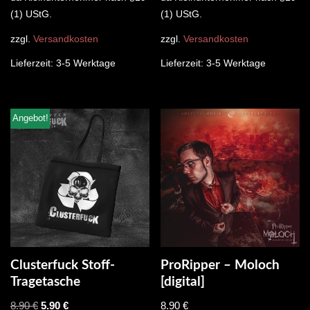
(1) UStG.
(1) UStG.
zzgl.
Versandkosten
zzgl.
Versandkosten
Lieferzeit:
3-5 Werktage
Lieferzeit:
3-5 Werktage
Angebot!
Clusterfuck Stoff-
ProRipper – Moloch
Tragetasche
[digital]
8.90
€
5.90
€
8.90
€