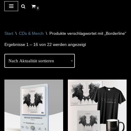
0
Zum
Inhalt
springen
Start
\
CDs & Merch
\
Produkte verschlagwortet mit „Borderline“
Ergebnisse 1 – 16 von 22 werden angezeigt