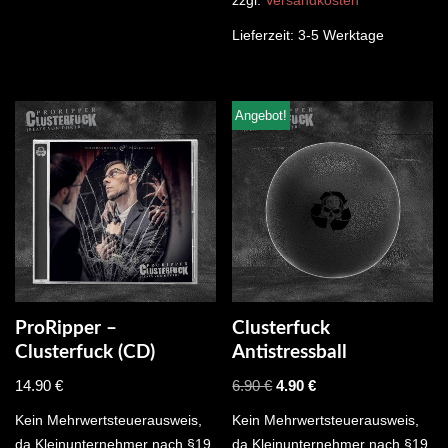
zzgl.
Versandkosten
Lieferzeit:
3-5 Werktage
Angebot!
ProRipper –
Clusterfuck
Clusterfuck (CD)
Antistressball
14.90
€
6.90
€
4.90
€
Kein Mehrwertsteuerausweis,
Kein Mehrwertsteuerausweis,
da Kleinunternehmer nach §19
da Kleinunternehmer nach §19