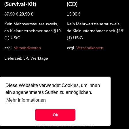
(Survival-Kit)
(CD)
37.90
€
29.90
€
13.90
€
Kein Mehrwertsteuerausweis,
Kein Mehrwertsteuerausweis,
da Kleinunternehmer nach §19
da Kleinunternehmer nach §19
(1) UStG.
(1) UStG.
zzgl.
Versandkosten
zzgl.
Versandkosten
Lieferzeit:
3-5 Werktage
Diese Webseite verwendet Cookies, um Ihnen
1
2
→
ein angenehmeres Surfen zu ermöglichen.
Mehr Informationen
©
SZMK 2024
Ok
Neve
| Präsentiert von
WordPress