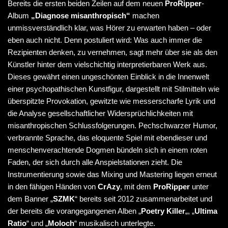
Bereits die ersten beiden Zeilen auf dem neuen
ProRipper
-
Album
„Diagnose misanthropisch“
machen
unmissverständlich klar, was Hörer zu erwarten haben – oder
eben auch nicht. Denn postuliert wird: Was auch immer die
Rezipienten denken, zu vernehmen, sagt mehr über sie als den
Künstler hinter dem vielschichtig interpretierbaren Werk aus.
Dieses gewährt einen ungeschönten Einblick in die Innenwelt
einer psychopathischen Kunstfigur, dargestellt mit Stilmitteln wie
überspitzte Provokation, gewitzte wie messerscharfe Lyrik und
die Analyse gesellschaftlicher Widersprüchlichkeiten mit
misanthropischen Schlussfolgerungen. Pechschwarzer Humor,
verbrannte Sprache, das eloquente Spiel mit ebendieser und
menschenverachtende Dogmen bündeln sich in einem roten
Faden, der sich durch alle Anspielstationen zieht. Die
Instrumentierung sowie das Mixing und Mastering liegen erneut
in den fähigen Händen von
CrAzy
, mit dem
ProRipper
unter
dem Banner „
SZMK
“ bereits seit 2012 zusammenarbeitet und
der bereits die vorangegangenen Alben „
Poetry Killer
„, „
Ultima
Ratio
“ und „
Moloch
“ musikalisch unterlegte.