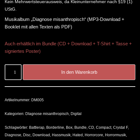
Kein Mehrwertsteuerausweis, da Kleinunternehmer nach §19 (1)
UStG.
Musikalbum „Diagnose misanthropisch“ (MP3-Download +
Booklet mit allen Texten als PDF)
Auch erhältlich im Bundle (CD + Download + T-Shirt + Tasse +
signiertes Poster)
In den Warenkorb
Artikelnummer:
DM005
Kategorien:
DIagnose misanthropisch
,
Digital
Schlagwörter:
Battlerap
,
Borderline
,
Box
,
Bundle
,
CD
,
Compact
,
Crystal F
,
Diagnose
,
Disc
,
Download
,
Hassmusik
,
Hated
,
Horrorcore
,
Horrormusik
,