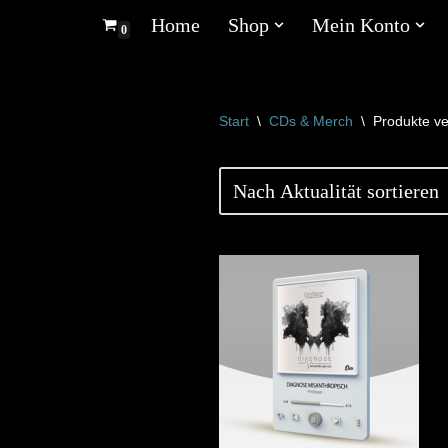
Home
Shop
Mein Konto
0
Zum
Inhalt
springen
Start
\
CDs & Merch
\
Produkte ve