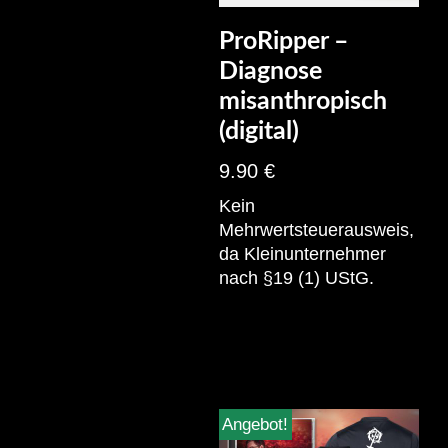
ProRipper –
Diagnose
misanthropisch
(digital)
9.90
€
Kein
Mehrwertsteuerausweis,
da Kleinunternehmer
nach §19 (1) UStG.
Angebot!