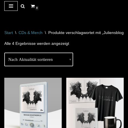
0
Zum
Inhalt
springen
Start
\
CDs & Merch
\
Produkte verschlagwortet mit „Juliensblog“
Alle 4 Ergebnisse werden angezeigt