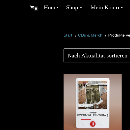
Home
Shop
Mein Konto
0
Zum
Inhalt
springen
Start
\
CDs & Merch
\
Produkte ve