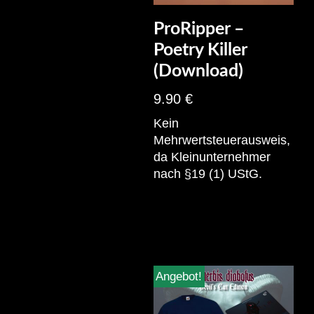
ProRipper –
Poetry Killer
(Download)
9.90
€
Kein
Mehrwertsteuerausweis,
da Kleinunternehmer
nach §19 (1) UStG.
Angebot!