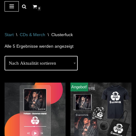
0
Zum
Inhalt
springen
Start
\
CDs & Merch
\
Clusterfuck
Alle 5 Ergebnisse werden angezeigt
Angebot!