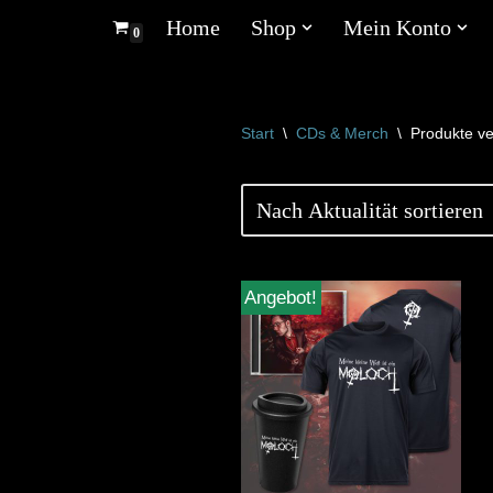
Home
Shop
Mein Konto
0
Zum
Inhalt
springen
Start
\
CDs & Merch
\
Produkte ve
Angebot!