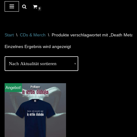
0
Zum
Inhalt
springen
Start
\
CDs & Merch
\
Produkte verschlagwortet mit „Death Metal“
Einzelnes Ergebnis wird angezeigt
Angebot!