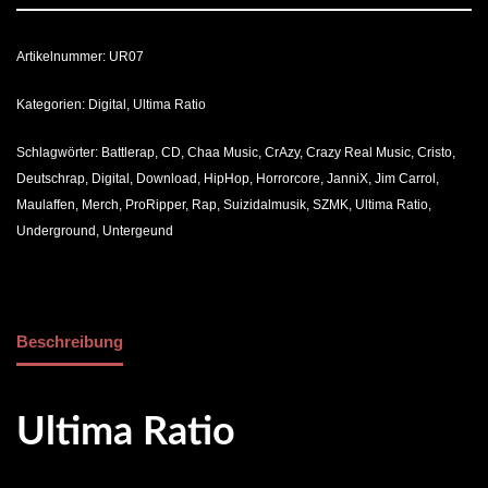
Artikelnummer:
UR07
Kategorien:
Digital
,
Ultima Ratio
Schlagwörter:
Battlerap
,
CD
,
Chaa Music
,
CrAzy
,
Crazy Real Music
,
Cristo
,
Deutschrap
,
Digital
,
Download
,
HipHop
,
Horrorcore
,
JanniX
,
Jim Carrol
,
Maulaffen
,
Merch
,
ProRipper
,
Rap
,
Suizidalmusik
,
SZMK
,
Ultima Ratio
,
Underground
,
Untergeund
Beschreibung
Ultima Ratio