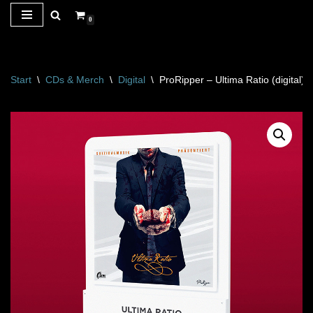
0
Zum
Inhalt
springen
Start
\
CDs & Merch
\
Digital
\
ProRipper – Ultima Ratio (digital)