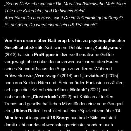
„Schon Nietzsche wusste: Die Moral hat ästhetische Maßstäbe/
Töte eine Kakerlake, und Du bist ein Held/
Aber tötest Du aus Hass, wirst Du im Zellentrakt gemaßregelt/
Es sei denn, Du warst einmal ein US-Präsident/“
Von Horrorcore über Battlerap bis hin zu psychopathischer
Gesellschaftskritik:
Seit seinem Debütalbum „
Kataklysmus
“
(2013) hat sich
ProRipper
in diverse thematische Gefilde
vorgewagt, ohne dabei den unverwechselbaren roten Faden
seines Soundbilds aus den Augen zu verlieren. Während
Frühwerke wie „
Vernissage
“ (2014) und „
Leviathan
“ (2015)
noch von Sekten-Riten und Serienmörder-Fantasien erzählten,
schlugen die letzten beiden Alben „
Moloch
“ (2021) und
insbesondere „
Clusterfuck
“ (2022) mit Kritik an aktuellen
Trends und gesellschaftlichen Missständen eine neue Gangart
ein. „
Ultima Ratio
“ kombiniert auf einer Spielzeit von über
74
Minuten
auf insgesamt
18 Songs
nun beide Stile und stellt
damit nicht nur das abwechslungsreichste, sondern auch