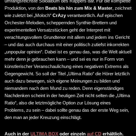
umfangsreichste Soloalbum des Rappers dar. Für die komplette
Produktion, von den
Beats bis hin zum Mix & Master
, zeichnet
wie zuletzt bei „Moloch“
CrAzy
verantwortlich. Auf epischen
Orchester-Melodien, scheppernden Synthie-Brettern und
experimentellen Versatzstücken geht der Interpret mit
verachtungsvollem Grundtenor mit allem und jedem ins Gericht
– und das auch durchaus mit einer politisch zutiefst inkorrekten
„unpopular opinion“. Dabei ist es genau das, was die Welt aktuell
mehr denn je gebrauchen kann – und sei es nur in Form von
künstlerischer Veranschaulichung eines negativen Extrems als
Gegengewicht. So soll der Titel „Ultima Ratio“ die Hörer letztlich
auch dazu bewegen, sich eigene Meinungen zu bilden und
niemandem nach dem Mund zu reden. Denn eigenständiges
Nachdenken scheint in der heutigen Zeit nicht selten die „Ultima
Ratio“, also die letztmögliche Option zur Lösung eines
Problems, zu sein – dabei sollte genau das der erste Weg sein,
den man an jeder Kreuzung einschlägt.
Auch in der
ULTIMA BOX
oder einzeln
auf CD
erhältlich.