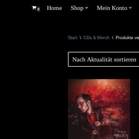
Home
Shop
Mein Konto
0
Zum
Inhalt
springen
Start
\
CDs & Merch
\
Produkte ve