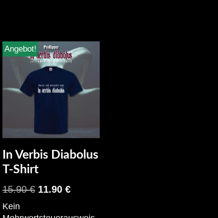
Angebot!
In Verbis Diabolus
T-Shirt
15.90
€
11.90
€
Kein